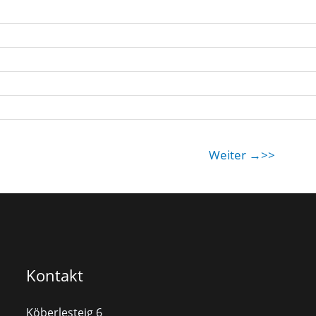
Weiter
→
Kontakt
Köberlesteig 6